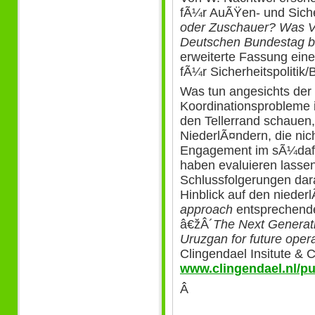
fÃ¼r AuÃŸen- und Sicher
oder Zuschauer? Was Ve
Deutschen Bundestag be
erweiterte Fassung ein
fÃ¼r Sicherheitspoliti
Was tun angesichts der 
Koordinationsprobleme 
den Tellerrand schauen,
NiederlÃ¤ndern, die nich
Engagement im sÃ¼daf
haben evaluieren lasse
Schlussfolgerungen dar
Hinblick auf den niede
approach
entsprechenden
â€žÂ´
The Next Generat
Uruzgan for future oper
Clingendael Insitute & 
www.clingendael.nl/pu
Â