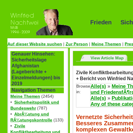
Frieden Sich
Auf dieser Website suchen
|
Zur Person
|
Meine Themen
|
Pre
Genauer Hinsehen:
View Article Map
Sicherheitslage
Afghanistan
(Lageberichte +
Zivile Konfliktbearbeitu
Einzelmeldungen) bis
+ Bericht von Winfried N
2019
Alle(s)
»
Meine T
Browse
Navigation Themen
in:
und FriedensfÃ¶r
Meine Themen
(2454)
Alle(s)
»
Publikat
•
Sicherheitspolitik und
Any of these cate
Bundeswehr
(787)
•
AbrÃ¼stung und
Vernetzte Sicherhe
RÃ¼stungskontrolle
(133)
Besseres Zusamme
•
Zivile
komplexen Gewaltko
Konfliktbearbeitung und