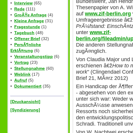
Bundeswehr, Jan Hendri
•
Interview
(65)
Thesenpapier von A. Wit
•
Rede
(111)
auf
www.zif-berlin.org
•
GroÃŸe Anfrage
(4)
Umfrageergebnisse â€ž
•
Kleine Anfrage
(31)
PrÃ¼fstand: EinschÃ¤t
•
Fragestunde
(1)
unter
www.zif-
•
Tagebuch
(48)
berlin.org/fileadmin/
•
Offener Brief
(32)
Die anderen Stellungn
•
PersÃ¶nliche
zugÃ¤nglich.
ErklÃ¤rung
(6)
•
Veranstaltungstipp
(6)
Von Claudia Major und 
•
Vortrag
(23)
erschienen â€ž
How to 
•
Stellungnahme
(60)
work
" (Clingendael Con
•
Weblink
(17)
Brief 21, MÃ¤rz 2012)
•
Aufruf
(5)
Ein Handicap der Ã¶ffe
•
Dokumentiert
(35)
- abgesehen von den ex
unter sich war: Weder 
[Druckansicht]
AusschÃ¼sse anwesend 
[Syndizierung]
Ressorts noch sicherheit
den entwicklungspolitis
Schradi. Traditionell unv
Von W. Nachtwei erschei