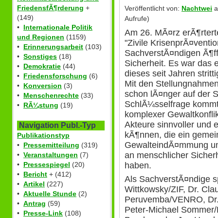
FriedensfÃ¶rderung
+
Veröffentlicht von:
Nachtwei
a
(149)
Aufrufe)
•
Internationale Politik
Am 26. MÃ¤rz erÃ¶rter
und Regionen
(1159)
"Zivile KrisenprÃ¤ventio
•
Erinnerungsarbeit
(103)
SachverstÃ¤ndigen Ã¶ff
•
Sonstiges
(18)
Sicherheit. Es war das 
•
Demokratie
(44)
dieses seit Jahren strit
•
Friedensforschung
(6)
Mit den Stellungnahmen
•
Konversion
(3)
schon lÃ¤nger auf der S
•
Menschenrechte
(33)
SchlÃ¼sselfrage kommt:
•
RÃ¼stung
(19)
komplexer Gewaltkonflik
Akteure sinnvoller und
Navigation Publ.-Typ
kÃ¶nnen, die ein gemei
Publikationstyp
GewalteindÃ¤mmung und 
•
Pressemitteilung
(319)
an menschlicher Sicher
•
Veranstaltungen
(7)
haben.
•
Pressespiegel
(20)
•
Bericht
+ (412)
Als SachverstÃ¤ndige s
•
Artikel
(227)
Wittkowsky/ZIF, Dr. Cla
•
Aktuelle Stunde
(2)
Peruvemba/VENRO, Dr. 
•
Antrag
(59)
Peter-Michael Sommer
•
Presse-Link
(108)